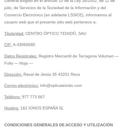
General exigido en el artículo 10 de la Ley 34/2002, de 11 de
julio, de Servicios de la Sociedad de la Información y del
Comercio Electrónico (en adelante LSSICE), informamos al
usuario web que el presente sitio web pertenece a:
Titularidad:
CENTRO ÓPTICO TEIXIDÓ, SAU
CIF:
A-43060680
Datos Registrales:
Registro Mercantil de Tarragona Volumen —
Folio — Hoja —
Dirección:
Raval de Jesús 35 43201 Reus
Correo electrónico:
info@opticateixido.com
Teléfono:
977 773 667
Hosting:
1&1 IONOS ESPAÑA SL
CONDICIONES GENERALES DE ACCESO Y UTILIZACIÓN