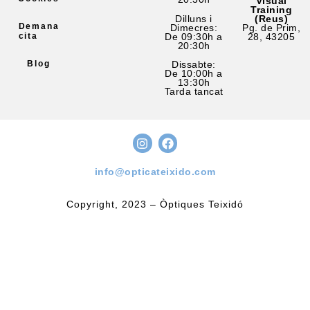
Visual
Training
Dilluns i
(Reus)
Demana
Dimecres:
Pg. de Prim,
cita
De 09:30h a
28, 43205
20:30h
Blog
Dissabte:
De 10:00h a
13:30h
Tarda tancat
info@opticateixido.com
Copyright, 2023 – Òptiques Teixidó