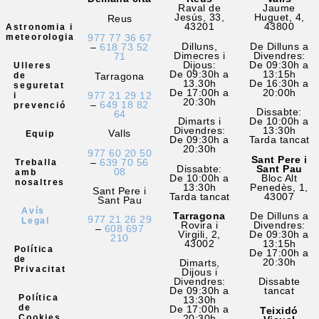
Raval de
Jaume
Jesús, 33,
Huguet, 4,
Reus
43201
43800
Astronomia i
meteorologia
977 77 36 67
Dilluns,
De Dilluns a
–
618 73 52
Dimecres i
Divendres:
71
Dijous:
De 09:30h a
Ulleres
De 09:30h a
13:15h
Tarragona
de
13.30h
De 16:30h a
seguretat
De 17:00h a
20:00h
977 21 29 12
i
20:30h
–
649 18 82
prevenció
Dissabte:
64
Dimarts i
De 10:00h a
Divendres:
13:30h
Valls
Equip
De 09:30h a
Tarda tancat
20:30h
977 60 20 50
Sant Pere i
–
639 70 56
Treballa
Dissabte:
Sant Pau
08
amb
De 10:00h a
Bloc Alt
nosaltres
13:30h
Penedès, 1,
Sant Pere i
Tarda tancat
43007
Sant Pau
Avís
Tarragona
De Dilluns a
977 21 26 29
Legal
Rovira i
Divendres:
–
608 697
Virgili, 2,
De 09:30h a
210
43002
13:15h
Política
De 17:00h a
de
20:30h
Dimarts,
Privacitat
Dijous i
Divendres:
Dissabte
De 09:30h a
tancat
Política
13:30h
de
De 17:00h a
Teixidó
Cookies
20:30h