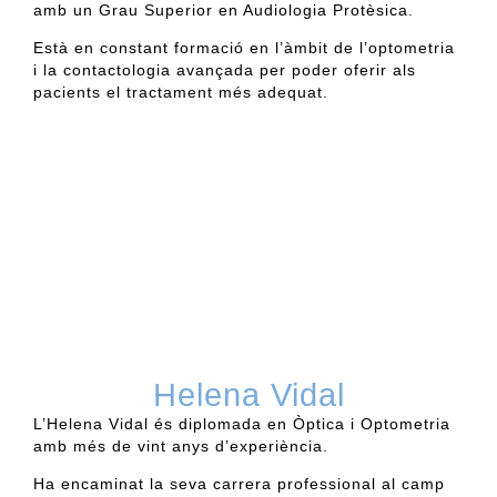
amb un Grau Superior en Audiologia Protèsica.
Està en constant formació en l’àmbit de l’optometria
i la contactologia avançada per poder oferir als
pacients el tractament més
ad
e
quat
.
Helena Vidal
L’Helena Vidal
é
s diplomada en Òptica i Optometria
amb m
é
s de vint anys d’experiència
.
H
a encaminat la seva carrera professional al camp