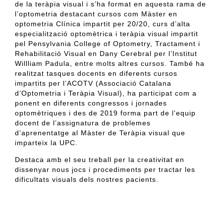
de la teràpia visual
i
s’ha format en aquesta rama de
l’optometria destacant cursos com Màster en
optometria Clínica impartit per 20/20, curs d’alta
especialització optomètrica i teràpia visual impartit
pel
Pensylvania
College
of
Optometry
, Tractament i
Rehabilitació Visual en Dany Cerebral per l’Institut
Willliam
Padula
, entre molts altres cursos.
També ha
realitzat tasques docents en diferents cursos
impartits per l’ACOTV (
A
ssociació Catalana
d’Optometria i
T
eràpia
V
isual), ha participat com a
ponent en diferents congressos i jornades
optomètriques i des
de 2019 forma part de l’equip
docent de l’assignatura de problemes
d’aprenentatge al Màster de Teràpia visual que
imparteix la UPC.
Destaca amb el seu treball per la creativitat en
dissenyar nous jocs i procediments per tractar les
dificultats visuals
dels nostres pacients
.