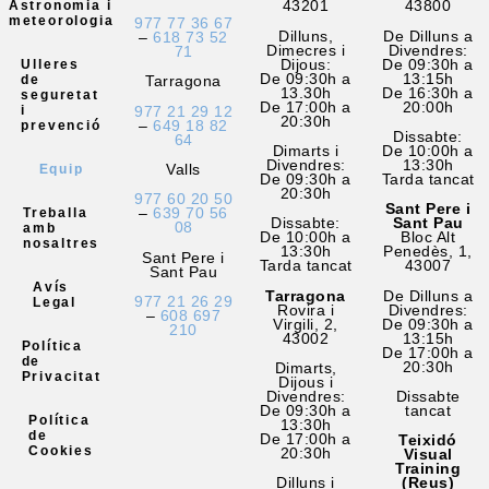
43201
43800
Astronomia i
meteorologia
977 77 36 67
Dilluns,
De Dilluns a
–
618 73 52
Dimecres i
Divendres:
71
Dijous:
De 09:30h a
Ulleres
De 09:30h a
13:15h
Tarragona
de
13.30h
De 16:30h a
seguretat
De 17:00h a
20:00h
977 21 29 12
i
20:30h
–
649 18 82
prevenció
Dissabte:
64
Dimarts i
De 10:00h a
Divendres:
13:30h
Valls
Equip
De 09:30h a
Tarda tancat
20:30h
977 60 20 50
Sant Pere i
–
639 70 56
Treballa
Dissabte:
Sant Pau
08
amb
De 10:00h a
Bloc Alt
nosaltres
13:30h
Penedès, 1,
Sant Pere i
Tarda tancat
43007
Sant Pau
Avís
Tarragona
De Dilluns a
977 21 26 29
Legal
Rovira i
Divendres:
–
608 697
Virgili, 2,
De 09:30h a
210
43002
13:15h
Política
De 17:00h a
de
20:30h
Dimarts,
Privacitat
Dijous i
Divendres:
Dissabte
De 09:30h a
tancat
Política
13:30h
de
De 17:00h a
Teixidó
Cookies
20:30h
Visual
Training
Dilluns i
(Reus)