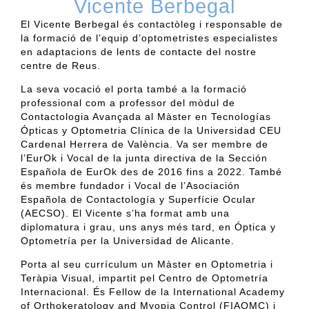
Vicente Berbegal
El Vicente
Berbegal
és
contactòleg
i responsable de
la formació de l’equip d’optometristes especialistes
en adaptacions de lents de contacte del nostre
centre de Reus.
La seva vocació el porta també a la formació
professional com a professor del mòdul de
Contactologia Avançada al
Màster
en
Tecnologías
Ópticas
y Optometria Clínica de la
Universidad
CEU
Cardenal Herrera de València. Va ser membre de
l’EurOk
i Vocal de la junta directiva de la
Sección
Española de
EurOk
des de 2016 fins a 2022. També
és membre fundador i Vocal de
l’Asociación
Española de
Contactología
y Superfície Ocular
(AECSO). El Vicente s’ha format amb una
diplomatura i grau,
uns anys més tard, en Óptica y
Optometría
per la
Universidad
de Alicante.
Porta al seu currículum un Màster en Optometria i
Teràpia Visual, impartit pel Centro de
Optometría
Internacional. És
Fellow
de la International
Academy
of
Orthokeratology
and
Myopia
Control (FIAOMC)
i