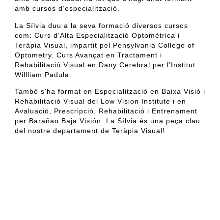
amb cursos d’especialització.
La Sílvia duu a la seva formació
diversos
cursos
com: Curs d’Alta Especialització Optomètrica i
Teràpia Visual, impartit pel
Pensylvania
College
of
Optometry
. Curs Avançat en Tractament i
Rehabilitació Visual en Dany Cerebral per l’Institut
Willliam
Padula
.
També s’ha format en Especialització en Baixa Visió i
Rehabilitació Visual del
Low
Vision
Institute
i en
Avaluació, Prescripció, Rehabilitació i Entrenament
per
Barañao
Baja
Visión
. La Sílvia és una peça clau
del nostre departament de Teràpia Visual!