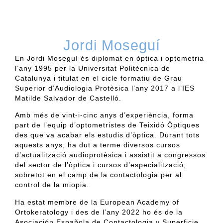
Jordi Moseguí
En Jordi
Moseguí
és diplomat en òptica i optometria
l’any 1995 per la Universitat Politècnica de
Catalunya i titulat en el cicle formatiu de Grau
Superior
d’Audiologia
Protèsica
l’any 2017 a l’IES
Matilde Salvador de Castelló.
Amb més de vint-i-cinc anys d’experiència, forma
part de l’equip d’optometristes de Teixidó Òptiques
des
que va acabar els estudis d’òptica. Durant tots
aquests anys, ha dut a terme diversos cursos
d’actualització
audioprotèsica
i assistit a congressos
del sector de l’òptica i cursos d’especialització,
sobretot en el camp de la contactologia per al
control de la miopia.
Ha estat membre de la
European
Academy
of
Ortokeratology
i des de l’any 2022 ho és de la
Asociación
Española de Contactologia y
Superficie