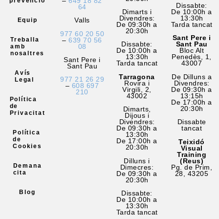
–
649 18 82
prevenció
Dissabte:
64
Dimarts i
De 10:00h a
Divendres:
13:30h
Valls
Equip
De 09:30h a
Tarda tancat
20:30h
977 60 20 50
Sant Pere i
–
639 70 56
Treballa
Dissabte:
Sant Pau
08
amb
De 10:00h a
Bloc Alt
nosaltres
13:30h
Penedès, 1,
Sant Pere i
Tarda tancat
43007
Sant Pau
Avís
Tarragona
De Dilluns a
977 21 26 29
Legal
Rovira i
Divendres:
–
608 697
Virgili, 2,
De 09:30h a
210
43002
13:15h
Política
De 17:00h a
de
20:30h
Dimarts,
Privacitat
Dijous i
Divendres:
Dissabte
De 09:30h a
tancat
Política
13:30h
de
De 17:00h a
Teixidó
Cookies
20:30h
Visual
Training
Dilluns i
(Reus)
Demana
Dimecres:
Pg. de Prim,
cita
De 09:30h a
28, 43205
20:30h
Blog
Dissabte:
De 10:00h a
13:30h
Tarda tancat