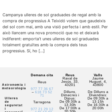
Campanya ulleres de sol graduades de regal amb la
compra de progressius A Teixidó volem que gaudeixis
del sol com mai, amb una visió perfecta i amb estil. Per
això llancem una nova promoció que no et deixarà
indiferent: emporta’t unes ulleres de sol graduades
totalment gratuïtes amb la compra dels teus
progressius. Sí, ho […]
Demana cita
Reus
Valls
Raval de
Jaume
Jesús, 33,
Huguet, 4,
Reus
43201
43800
Astronomia i
meteorologia
977 77 36 67
Dilluns,
De Dilluns a
–
618 73 52
Dimecres i
Divendres:
71
Dijous:
De 09:30h a
Ulleres
De 09:30h a
13:15h
Tarragona
de
13.30h
De 16:30h a
seguretat
De 17:00h a
20:00h
977 21 29 12
i
20:30h