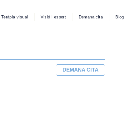
Teràpia visual
Visió i esport
Demana cita
Blog
DEMANA CITA