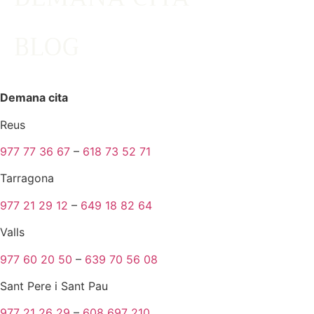
BLOG
Demana cita
Reus
977 77 36 67
–
618 73 52 71
Tarragona
977 21 29 12
–
649 18 82 64
Valls
977 60 20 50
–
639 70 56 08
Sant Pere i Sant Pau
977 21 26 29
–
608 697 210