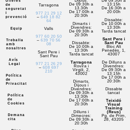
Dijous:
De 09:30h a
Ulleres
De 09:30h a
13:15h
Tarragona
de
13.30h
De 16:30h a
seguretat
De 17:00h a
20:00h
977 21 29 12
i
20:30h
–
649 18 82
prevenció
Dissabte:
64
Dimarts i
De 10:00h a
Divendres:
13:30h
Valls
Equip
De 09:30h a
Tarda tancat
20:30h
977 60 20 50
Sant Pere i
–
639 70 56
Treballa
Dissabte:
Sant Pau
08
amb
De 10:00h a
Bloc Alt
nosaltres
13:30h
Penedès, 1,
Sant Pere i
Tarda tancat
43007
Sant Pau
Avís
Tarragona
De Dilluns a
977 21 26 29
Legal
Rovira i
Divendres:
–
608 697
Virgili, 2,
De 09:30h a
210
43002
13:15h
Política
De 17:00h a
de
20:30h
Dimarts,
Privacitat
Dijous i
Divendres:
Dissabte
De 09:30h a
tancat
Política
13:30h
de
De 17:00h a
Teixidó
Cookies
20:30h
Visual
Training
Dilluns i
(Reus)
Demana
Dimecres:
Pg. de Prim,
cita
De 09:30h a
28, 43205
20:30h