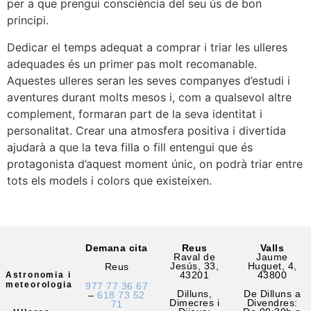
per a que prengui consciència del seu ús de bon
principi.
Dedicar el temps adequat a comprar i triar les ulleres
adequades és un primer pas molt recomanable.
Aquestes ulleres seran les seves companyes d’estudi i
aventures durant molts mesos i, com a qualsevol altre
complement, formaran part de la seva identitat i
personalitat. Crear una atmosfera positiva i divertida
ajudarà a que la teva filla o fill entengui que és
protagonista d’aquest moment únic, on podrà triar entre
tots els models i colors que existeixen.
Demana cita
Reus
Valls
Raval de
Jaume
Jesús, 33,
Huguet, 4,
Reus
43201
43800
Astronomia i
meteorologia
977 77 36 67
Dilluns,
De Dilluns a
–
618 73 52
Dimecres i
Divendres:
71